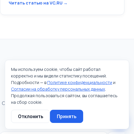
Читать статью на VC.RU →
Отзывы
Мы используем cookie, чтобы сайт работал
Чат в Telegram
корректно и мы видели статистику посещений.
Рекомендации собственников
Написать сообщение
Подробности — в
Политике конфиденциальности
и
бизнеса
Согласии на обработку персональных данных
.
Позвонить
Продолжая пользоваться сайтом, вы соглашаетесь
на сбор cookie.
+7 (963) 711-75-14
Отзывы и официальные письма от собственников и
управляющих фитнес- и бьюти-проектов.
Отклонить
Принять